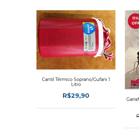
11
%
OF
Cantil Térmico Soprano/Gufani 1
Litro
R$29,90
Garra
R