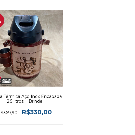
F
fa Térmica Aço Inox Encapada
2.5 litros + Brinde
R$330,00
$369,90