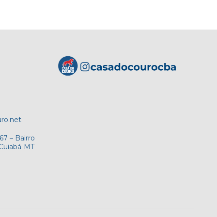
ro.net
7 – Bairro
 Cuiabá-MT