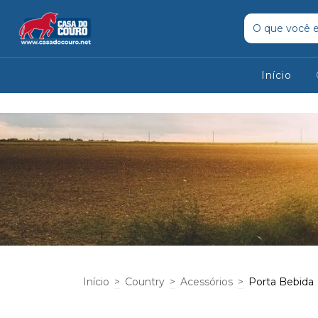
Início
Início
>
Country
>
Acessórios
>
Porta Bebida